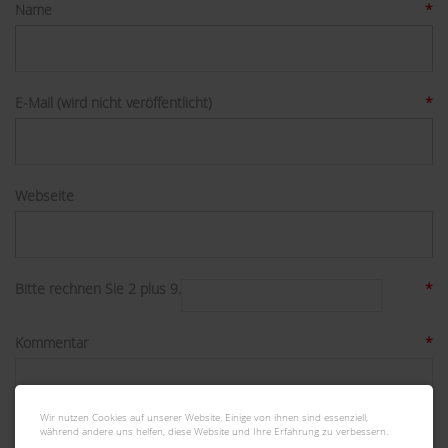
Name
*
E-Mail (wird nicht veröffentlicht)
*
Webseite
Bitte rechnen Sie 2 plus 9.
*
Kommentar
*
Wir nutzen Cookies auf unserer Website. Einige von ihnen sind essenziell,
während andere uns helfen, diese Website und Ihre Erfahrung zu verbessern.