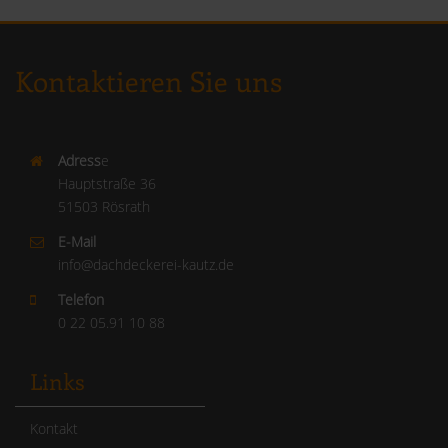
Kontaktieren Sie uns
Adress
e
Hauptstraße 36
51503 Rösrath
E-Mail
info@dachdeckerei-kautz.de
Telefon
0 22 05.91 10 88
Links
Kontakt