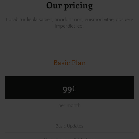
Our pricing
Curabitur ligula sapien, tincidunt non, euismod vitae, posuere
imperdiet leo.
Basic Plan
99€
per month
Basic Updates