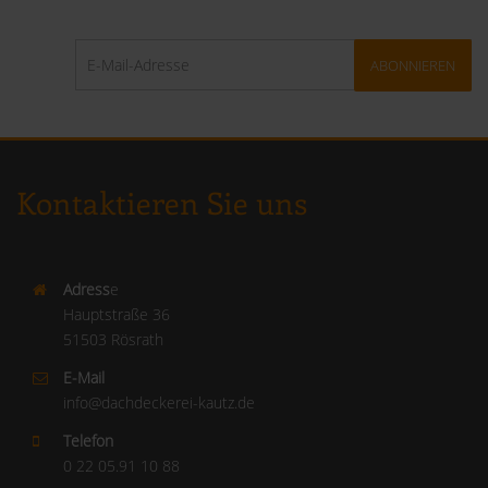
ABONNIEREN
Kontaktieren Sie uns
Adress
e
Hauptstraße 36
51503 Rösrath
E-Mail
info@dachdeckerei-kautz.de
Telefon
0 22 05.91 10 88