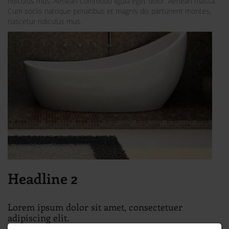
ridiculus mus. Aenean commodo ligula eget dolor. Aenean massa.
Cum sociis natoque penatibus et magnis dis parturient montes,
nascetur ridiculus mus.
Headline 2
Lorem ipsum dolor sit amet, consectetuer
adipiscing elit.