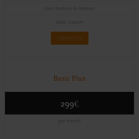
Basic Features & Modules
Basic Support
CONTACT US
Basic Plan
299€
per month